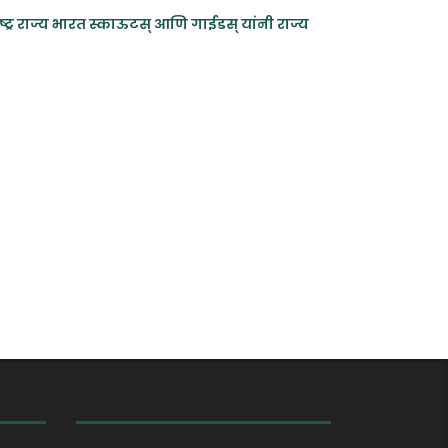
ाष्ट्र राज्य भारत स्काऊटस् आणि गाईडस् यांनी राज्य