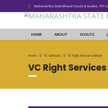
Maharashtra State Bharat Scouts & Guides, 79 F r
HOME
ABOUT
SCOUTS
Home
VC Sidebars
VC Right Services Sidebar
VC Right Services