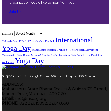
organization would like to hear from you.
Join Us
archive
International
#MoreToGive
FIFA U 17 World Cup
Football
Yoga Day
Maharashtra Mission 1 Million – The Football Movement
Maharashtra State Bharat Scouts & Guides
Organ Donation
State Award
Tree Plantation
Yoga Day
Walkathon
Supports:
Firefox 2.0+
Google Chrome 6.0+
Internet Explorer 8.0+
Safari 4.0+
ADDRESS:
Maharashtra State Bharat Scouts & Guides, 79 F road,
Marine Drive, Mumbai – 400 020
Email:
shq@msbsg.org
PHONE:
022 22815892, 22846850