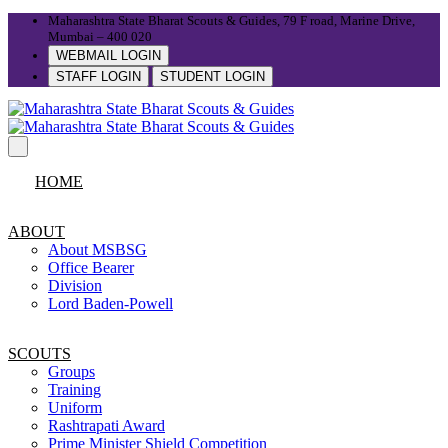
Maharashtra State Bharat Scouts & Guides, 79 F road, Marine Drive,
Mumbai – 400 020
WEBMAIL LOGIN
STAFF LOGIN
STUDENT LOGIN
HOME
ABOUT
About MSBSG
Office Bearer
Division
Lord Baden-Powell
SCOUTS
Groups
Training
Uniform
Rashtrapati Award
Prime Minister Shield Competition