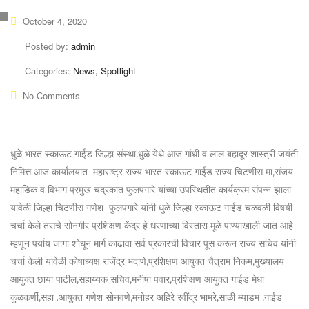
October 4, 2020
Posted by:
admin
Categories:
News, Spotlight
No Comments
धुळे भारत स्काऊट गाईड जिल्हा संस्था,धुळे येथे आज गांधी व लाल बहादूर शास्त्री जयंती
निमित्त आज कार्यालयात महाराष्ट्र राज्य भारत स्काऊट गाईड राज्य चिटणीस मा,संजय
महाडिक व विभाग प्रमुख चंद्रकांत फुलपगारे यांच्या उपस्थितीत कार्यक्रम संपन्न झाला
यावेळी जिल्हा चिटणीस गणेश फुलपगारे यांनी धुळे जिल्हा स्काऊट गाईड चळवळी विषयी
चर्चा केले तसचे सोनगीर प्रशिक्षण केंद्र हे धरणाच्या विस्तारा मूळे पाण्याखाली जात आहे
म्हणून पर्याय जागा शोधून मार्ग काढावा सर्व प्रकारची विचार पूस करून राज्य सचिव यांनी
चर्चा केली यावेळी कोषाध्यक्ष राजेंद्र भदाणे,प्रशिक्षण आयुक्त चैत्राम निकम,मुख्यालय
आयुक्त छाया पाटील,सहाय्यक सचिव,मनीषा पवार,प्रशिक्षण आयुक्त गाईड मेधा
कुळकर्णी,सहा .आयुक्त गणेश सोनवणे,मनोहर अहिरे रवींद्र भामरे,साळी म्याडम ,गाईड